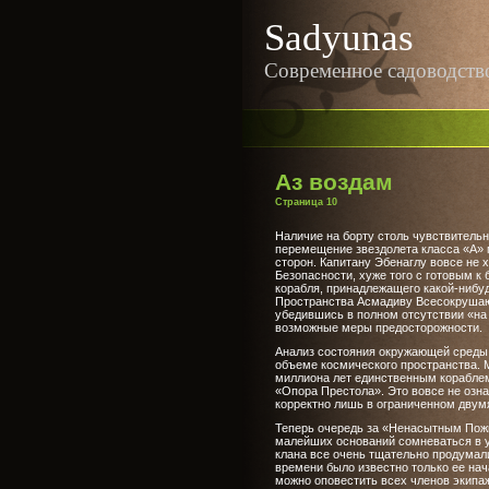
Sadyunas
Современное садоводств
Аз воздам
Страница 10
Наличие на борту столь чувствитель
перемещение звездолета класса «А»
сторон. Капитану Эбенаглу вовсе не 
Безопасности, хуже того с готовым к
корабля, принадлежащего какой-нибу
Пространства Асмадиву Всесокрушаю
убедившись в полном отсутствии «на 
возможные меры предосторожности.
Анализ состояния окружающей среды 
объеме космического пространства. 
миллиона лет единственным кораблем
«Опора Престола». Это вовсе не означ
корректно лишь в ограниченном двум
Теперь очередь за «Ненасытным Пож
малейших оснований сомневаться в у
клана все очень тщательно продумали
времени было известно только ее нач
можно оповестить всех членов экипа