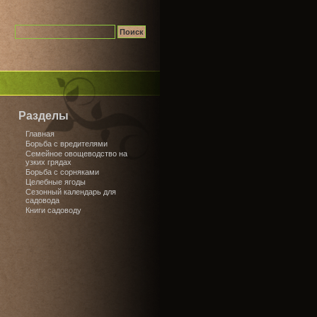
Разделы
Главная
Борьба с вредителями
Семейное овощеводство на
узких грядах
Борьба с сорняками
Целебные ягоды
Сезонный календарь для
садовода
Книги садоводу