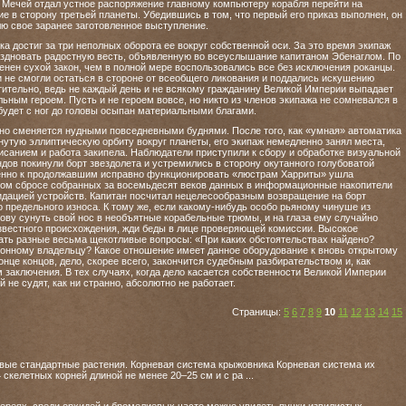
Мечей отдал устное распоряжение главному компьютеру корабля перейти на
ие в сторону третьей планеты. Убедившись в том, что первый его приказ выполнен, он
лю свое заранее заготовленное выступление.
а достиг за три неполных оборота ее вокруг собственной оси. За это время экипаж
аздновать радостную весть, объявленную во всеуслышание капитаном Эбенаглом. По
нен сухой закон, чем в полной мере воспользовались все без исключения роканцы.
 не смогли остаться в стороне от всеобщего ликования и поддались искушению
тительно, ведь не каждый день и не всякому гражданину Великой Империи выпадает
льным героем. Пусть и не героем вовсе, но никто из членов экипажа не сомневался в
будет с ног до головы осыпан материальными благами.
дно сменяется нудными повседневными буднями. После того, как «умная» автоматика
утую эллиптическую орбиту вокруг планеты, его экипаж немедленно занял места,
анием и работа закипела. Наблюдатели приступили к сбору и обработке визуальной
ов покинули борт звездолета и устремились в сторону окутанного голубоватой
нно к продолжавшим исправно функционировать «люстрам Харриты» ушла
ном сбросе собранных за восемьдесят веков данных в информационные накопители
дацией устройств. Капитан посчитал нецелесообразным возвращение на борт
 предельного износа. К тому же, если какому-нибудь особо рьяному чинуше из
ову сунуть свой нос в необъятные корабельные трюмы, и на глаза ему случайно
вестного происхождения, жди беды в лице проверяющей комиссии. Высокое
ать разные весьма щекотливые вопросы: «При каких обстоятельствах найдено?
конному владельцу? Какое отношение имеет данное оборудование к вновь открытому
конце концов, дело, скорее всего, закончится судебным разбирательством и, как
 заключения. В тех случаях, когда дело касается собственности Великой Империи
й не судят, как ни странно, абсолютно не работает.
Страницы:
5
6
7
8
9
10
11
12
13
14
15
вые стандартные растения. Корневая система крыжовника Корневая система их
 скелетных корней длиной не менее 20–25 см и с ра ...