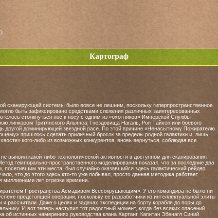
о
Картограф
ной сканирующей системы было вовсе не лишним, поскольку гиперпространственное
 могло быть зафиксировано средствами слежения различных заинтересованных
хотелось столкнуться нос к носу с одним из «охотников» Имперской Службы
 бою линкором Тритянского Альянса, Гнездовища Нагаль, Роя Тайхон или боевого
дь другой доминирующей звездной расе. По этой причине «Ненасытному Пожирателю
щему» пришлось сделать приличный бросок за пределы родной галактики и, лишь
хвосте» кого-либо из возможных конкурентов, вновь вернуться, соблюдая все
не выявил какой-либо технологической активности в доступном для сканирования
Метод темпорально-пространственного моделирования показал, что за последние два
, посетившим эти места, был случайно оказавшийся здесь галактический рейдер
ало, что до этого здесь кто-то уже побывал, просто данная методика работает
я миллионами лет отрезке времени.
ирателем Пространства Асмадивом Всесокрушающим». У его командира не было ни
спехе предстоящей операции, поскольку ее разработчики из интеллектуальной элиты
 и рассчитали. Даже о целях и задачах экспедиции на борту корабля до поры до
альнику. И вот теперь наступил тот радостный момент, когда без всяких опасений
жа об истинных намерениях руководства клана Хартанг. Капитан Эбенагл Синий