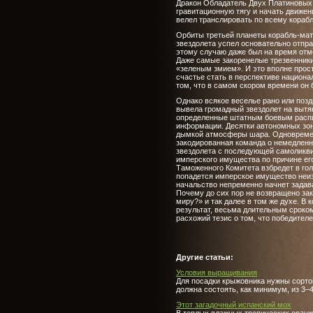
Дракон Обладатель Двух Платиновых 
гравитационную тягу и начать движен
велел транслировать по всему кораб
Орбиты третьей планеты корабль-матк
звездолета успел основательно отпр
этому случаю даже был на время отме
Даже самые закоренелые трезвенники
«зеленым змием». И это вполне прос
счастье стать в перспективе национа
том, что в самом скором времени он 
Однако всякое веселье рано или поз
вывела громадный звездолет на вытян
определенные штатным боевым распис
информации. Десятки автономных зонд
дымкой атмосферы шара. Одновреме
закодированная команда о немедлен
звездолета с последующей самоликви
имперского имущества по причине его
Таможенного Комитета взбредет в гол
попадется имперское имущество неиз
начальство непременно начнет задав
Почему до сих пор не возвращено за
миру?» и так далее в том же духе. В 
результат, весьма длительным сроком
расхожий тезис о том, что победителе
Другие статьи:
Условия выращивания
Для посадки крыжовника нужны сорто
должна состоять, как минимум, из 3–4
Этот загадочный испанский мох