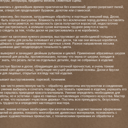
тектуры, интерьера, предметы мебели, сюжетные сцены.
нилась с древнейших времен практически без изменений: дерево разрезают пилой,
ом, отверстия проделывают буравом, долотом или стамеской.
евесину, без пороков, затрудняющих обработку и портящих внешний вид. Доски,
 быть хорошо высушены. Влажность всех без исключения пород должна составлять
тью легче режется, но поверхность среза получается ворсистой, недостаточно
т растрескаться, а излишне сухие материалы труднее режутся и часто
 следить за тем, чтобы доски не растрескивались и не коробились.
зают на заготовки нужного размера, выстругивают до необходимой толщины и
шие щиты для резьбы склеивают из узких досок, так как они меньше коробятся.
одбирать с одним направлением годичных слоев. Разное направление весьма
рашивании дает неоднородную тональность цвета.
 выверяют и зачищают двойным рубанком и циклей. Применение абразивных шкурок
аченной для резьбы, противопоказано, потому что зерна от шкурки, попадая в
 знать, что резать легче на отдельных деталях, еще не собранных в изделие.
олстые бруски и доски, обладающие достаточной прочностью, и очень тонкие
тонкий срез древесины), требующие несущей деревянной основы. Доски и бруски
и для лицевых, открытых взгляду частей изделия.
тывают выстругиванием, порезкой, точением.
я как чисто ремесленную часть – обработку древесины инструментом и соединение
 – умение выбирать и сочетать породы, чувствовать гармонию в изделии, украшать его
 не скрылась природная красота материала. Умение определить необходимое для
работы, но и эстетики – одна из главных составляющих столярного искусства. Мастер
и тем, что называют «чувством дерева». Постичь всю премудрость, безусловно,
ь трудности и определяет настоящего мастера.
ения, знание которых необходимо при изготовлении и художественном оформлении
делий из дерева, показать многообразие древесных материалов, познакомить с
одных художественных промыслах, с техническими приемами их обработки и