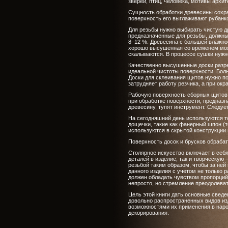
зверей, птиц, человека, мотивы архи
Сущность обработки древесины сохра
поверхность его выглаживают рубанк
Для резьбы нужно выбирать чистую др
предназначенные для резьбы, должны
8–12 %. Древесина с большей влажнос
хорошо высушенная со временем може
скалываются. В процессе сушки нужно
Качественно высушенные доски разре
идеальной чистоты поверхности. Боль
Доски для склеивания щитов нужно п
затрудняет работу резчика, а при ок
Рабочую поверхность сборных щитов
при обработке поверхности, предназн
древесину, тупят инструмент. Следует
На сегодняшний день используются т
дощечки, такие как фанерный шпон (
используются в скрытой конструкции 
Поверхность досок и брусков обраба
Столярное искусство включает в себ
деталей в изделие, так и творческую
резьбой таким образом, чтобы за ней
данного изделия с учетом не только 
должен обладать чувством пропорций 
непросто, но стремление преодолеват
Цель этой книги дать основные свед
довольно распространенных видов из
возможностями их применения в нар
декорирования.