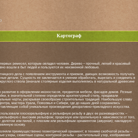
о
Картограф
первых ремесел, которым овладел человек. Дерево – прочный, легкий и красивый
авно вошли в быт людей и пользуются их неизменной любовью.
отницкого дела с появлением инструмента и приемов, дающих возможность получать
чные детали. Сущность ее заключается в умении обработать, вырезать и соединить в
 круглого ствола (вначале столярные изделия выполнялись в натуральной древесине
о развитие в оформлении иконостасов, предметов мебели, фасадов домов. Резные
ки, в значительной степени определяли архитектурный стиль, придавали
альные черты, раскрывая своеобразие строительных традиций. Наибольшую славу
ентра, мастера Урала, Поволжья и Сибири, где до наших дней сохранились
дставляющие собой уникальные произведения декоративно-прикладного искусства.
спользовали плоскорельефную и рельефную резьбу в двух ее разновидностях –
рельефную с высоким рельефом; прорезную или пропильную в зависимости от того,
 долотом или пилой, с плоским или рельефным орнаментом (ажурная); накладную –
евянную основу.
полняли преимущественно геометрический орнамент; в технике скобчатой резьбы –
ные узоры, сюжетные сцены; контурной резьбы – растительный узор, изображения