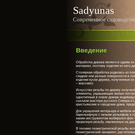
Sadyunas
Современное садоводств
Введение
Обработка дерева является одним из 
материал, поэтому изделия из него д
Столярная обработка родилась из пл
гладкие или резные поверхности и то
изделии куски дерева, полученные из
– массиве).
Искусство резьбы по дереву получил
элементы, украшающие жилые построй
однотипным в плане домам индивиду
сыскали мастера русского Севера и Ц
крестьянские и городские дома, пре
Для украшения интерьера и мебели и
барельефную с низким рельефом и го
каким инструментом выбирался фон –
прорезную резьбу, наклеенную на дер
В технике геометрической резьбы ис
геометрический орнамент, раститель