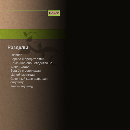
Разделы
Главная
Борьба с вредителями
Семейное овощеводство на
узких грядах
Борьба с сорняками
Целебные ягоды
Сезонный календарь для
садовода
Книги садоводу