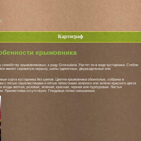
о
Картограф
обенности крыжовника
 семейству крыжовниковых, к роду Grossularia. Растет он в виде кустарника. Стебли
еги имеют сероватую окраску, шипы одиночные, двураздельные или
вые сорта кустарника без шипов. Цветки крыжовника обоеполые, собраны в
ки с пятью чашелистиками и пятью лепестками зеленого или зелено-красного цвета.
а ягоды желтая, розовая, зеленая, красная, черная или пурпуровая. Листья
ми. Прилистники отсутствуют. Плодовые почки смешанные.