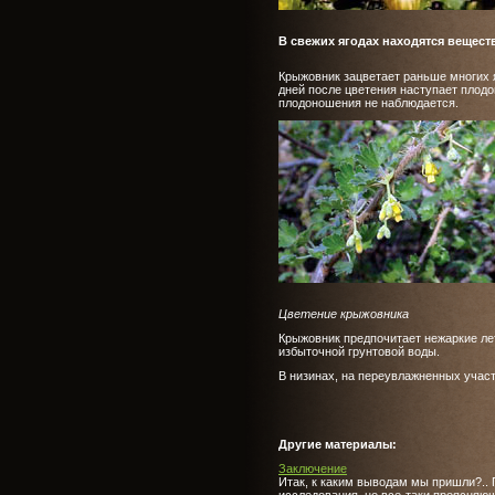
В свежих ягодах находятся вещест
Крыжовник зацветает раньше многих я
дней после цветения наступает плод
плодоношения не наблюдается.
Цветение крыжовника
Крыжовник предпочитает нежаркие ле
избыточной грунтовой воды.
В низинах, на переувлажненных участ
Другие материалы:
Заключение
Итак, к каким выводам мы пришли?.. 