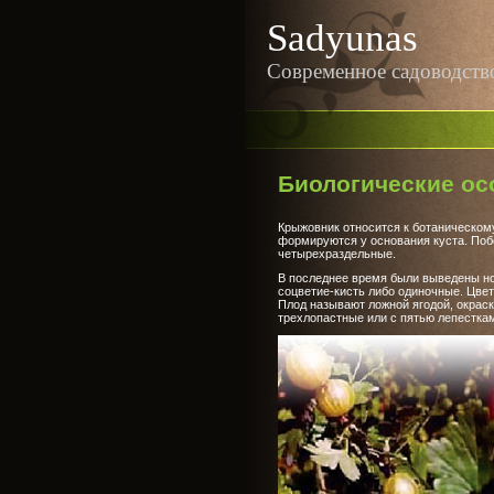
Sadyunas
Современное садоводств
Биологические ос
Крыжовник относится к ботаническому
формируются у основания куста. Поб
четырехраздельные.
В последнее время были выведены но
соцветие-кисть либо одиночные. Цвет
Плод называют ложной ягодой, окраск
трехлопастные или с пятью лепестка