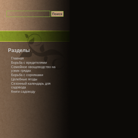
Разделы
Главная
Борьба с вредителями
Семейное овощеводство на
узких грядах
Борьба с сорняками
Целебные ягоды
Сезонный календарь для
садовода
Книги садоводу