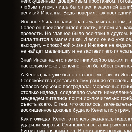
неискушенным, доверчивым простачком, готов
любым путем, лишь бы он вел к заветной цели!
великий Инсанна. Ведь поверил, как последний
Инсанне была ненавистна сама мысль о том, чт
более он преисполнился ярости, вспомнив, как
провести. Но главное было все-таки в другом.
сила таится в мальчишке. И если он ею уже овл
выходит, – спокойной жизни Инсанне не видать 
не найдет мальчишку и не заставит его плясать
Знай Инсанна, что наместник Акейро выжил и 
насколько может, конечно, – он бы обеспокоил
А Кенета, как уже было сказано, мысли об Инс
беспокойства доставила ему ранняя оттепель. 
запасов серьезно пострадала. Мороженые грибы
столько надежд, следовало съесть немедленно,
медведем питались почти исключительно гриба
съесть всего. С тем, что осталось, замечатель
восхищенное цоканье будило Кенета по утрам.
Как и ожидал Кенет, оттепель оказалась недолг
ударили морозы. Слипшиеся остатки рыхлого п
бугристый грязный лед. В ожидании новых замо