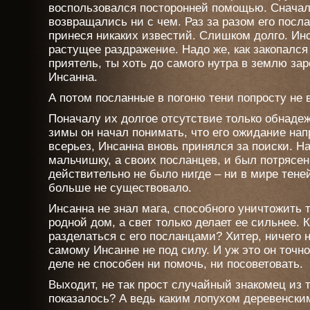
воспользовался посторонней помощью. Сначал
возвращались ни с чем. Раз за разом его посл
принеся никаких известий. Слишком долго. Ин
растущее раздражение. Надо же, как закопался
приятель, ты хоть до самого нутра в землю за
Инсанна.
А потом посланные в погоню тени попросту не 
Поначалу их долгое отсутствие только обнаде
зимы он начал понимать, что его ожидание на
всерьез, Инсанна вновь принялся за поиски. На
мальчишку, а своих посланцев, и был потрясен
действительно не было нигде – ни в мире теней
больше не существовало.
Инсанна не знал мага, способного уничтожить 
родной дом, а свет только делает ее сильнее.
разделаться с его посланцами? Хитер, ничего 
самому Инсанне не под силу. И уж это он точно
деле не способен ни помочь, ни посоветовать.
Выходит, не так прост случайный знакомец из т
показалось? А ведь каким лопухом деревенски