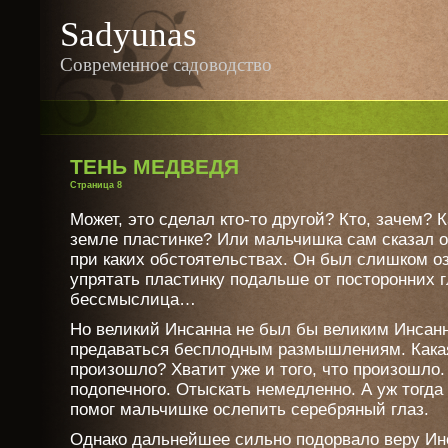
Sadyunas
Современное садоводство
ТЕНЬ МЕДВЕДЯ
Страница 8
Может, это сделал кто-то другой? Кто, зачем? 
земле пластинке? Или мальчишка сам сказал о 
при каких обстоятельствах. Он был слишком оз
упрятать пластинку подальше от посторонних гл
бессмыслица…
Но великий Инсанна не был бы великим Инсанн
предаваться бесплодным размышлениям. Какая
произошло? Хватит уже и того, что произошло. 
подопечного. Отыскать немедленно. А уж тогда
помог мальчишке ослепить серебряный глаз.
Однако дальнейшее сильно подорвало веру Инс