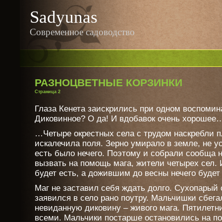
Sadyunas
Современное садоводство
РАЗНОЦВЕТНЫЕ КОРЗИНКИ
Страница 2
Глаза Кенета заискрились при одном воспомин
Диковинное? О да! И вдобавок очень хорошее
…Четыре окрестных села с трудом наскребли п
искалечила поля. Зерно умирало в земле, не ус
есть было нечего. Поэтому и собрали сообща 
вызвать на помощь мага, жители четырех сел. 
будет есть, а дожившим до весны нечего будет 
Маг не заставил себя ждать долго. Сухопарый 
заявился в село рано поутру. Мальчишки сбега
невиданную диковину – живого мага. Пятилетн
всеми. Мальчики постарше остановились на по