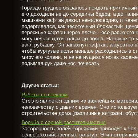
Гораздо труднее оказалось придать приличный 
его доходили не до середины бедра, а до талии
мышками кафтан давил немилосердно, и Кенет 
подергивался, как чесоточный блохастый щенок
перекинув кафтан через плечо – все равно его н
магу нельзя идти голым до пояса. На какое-то 
взял рубашку. Он запахнул кафтан, аккуратно п
чтобы кургузые полы меньше расходились в ст
миру его колени, и на негнущихся ногах засеме
подымая рук даже нос почесать.
Другие статьи:
Работы со стеклом
Стекло является одним из важнейших материал
человечеству с давних времен. Оно использует
строительстве дома (различные витражи, обустр
Борьба с сорной растительностью
Засоренность полей сорняками приводит к бо
сельскохозяйственных культур. Эти потери ка