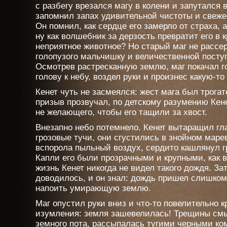
с разбегу врезался магу в колени и запутался 
запомнил запах удивительной чистоты и свеже
Он помнил, как сердце его замерло от страха, 
ну как волшебник за дерзость превратит его в 
неприятное животное? Но старый маг не рассе
голопузого мальчишку и величественной посту
Осмотрев растресканную землю, маг покачал г
голову к небу, воздел руки и произнес какую-т
Кенет чуть не засмеялся: жест мага был трогат
призыв прозвучал, по детскому разумению Кене
не желающего, чтобы его тащили за хвост.
Внезапно небо потемнело. Кенет вытаращил гла
грозовые тучи, они сгустились в знойном мар
вспорола пыльный воздух, сердито кашлянул г
Капли его были прозрачными и крупными, как в
жизнь Кенет никогда не видел такого дождя. З
доводилось, и он знал: дождь пришел слишком 
напоить умирающую землю.
Маг опустил руки вниз и что-то повелительно к
изумления: земля зашевелилась! Трещины смык
земного пота, рассыпалась тугими черными ко