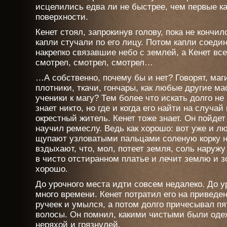
исцелились едва ли не быстрее, чем первые к
поверхности.
Кенет стоял, запрокинув голову, пока не кончи
капли стучали по его лицу. Потом капли соеди
накрепко связавшие небо с землей, а Кенет все
смотрел, смотрел, смотрел…
…А собственно, почему бы и нет? Говорят, маги
плотники, ткачи, гончары, как любые другие ма
ученики к магу? Тем более что искать долго не
знает никто, но где и когда его найти на случа
окрестный житель. Кенет тоже знает. Он пойдет 
научил ремеслу. Ведь как хорошо: вот уже и л
щупают узловатыми пальцами соленую корку н
вздыхают, что, мол, потеет земля, соль наруж
в чисто отстиранном платье и лечит землю и з
хорошо.
До урочного места идти совсем недалеко. До у
много времени. Кенет потратил его на приведе
ручеек и умылся, а потом долго причесывал п
волосы. Он помнил, какими чистыми были одеж
неряхой и грязнулей.