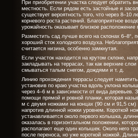
При приобретении участка следует обратить 
местность. Если рядом есть застойные и засо
существует вероятность того, что через 8–10 л
корневого роста растений. Благоприятное возд
урожайность оказывает близкое расположение 
Разместить сад лучше всего на склонах 6–8°, п
хороший сток холодного воздуха. Неблагопри
считается низина, особенно замкнутая.
Если участок находится на крутом склоне, напр
закладывать на террасах, так как верхние слои
смываться талым снегом, дождями и т. д.
Линию прохождения террасы следует наметить 
установив по краю участка вдоль уклона колыш
через 4–6 м в зависимости от вида деревьев. 
помощи прямой и ровной планки, которая назы
м с двумя ножками на концах (90 см и 91,5 см
напротив длинной ножки уровнем. Короткой но
устанавливается около первого колышка, длинно
оказалась в горизонтальном положении, которое
располагают еще один колышек. Около него т
после переноса, но уже короткой ножкой. Длин