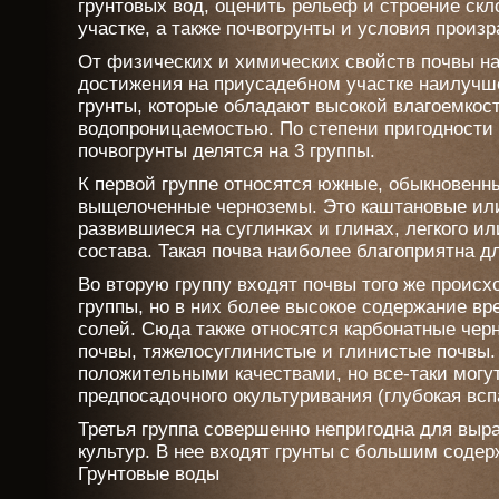
грунтовых вод, оценить рельеф и строение скл
участке, а также почвогрунты и условия произ
От физических и химических свойств почвы н
достижения на приусадебном участке наилучш
грунты, которые обладают высокой влагоемкос
водопроницаемостью. По степени пригодности
почвогрунты делятся на 3 группы.
К первой группе относятся южные, обыкновенн
выщелоченные черноземы. Это каштановые ил
развившиеся на суглинках и глинах, легкого и
состава. Такая почва наиболее благоприятна дл
Во вторую группу входят почвы того же происх
группы, но в них более высокое содержание в
солей. Сюда также относятся карбонатные чер
почвы, тяжелосуглинистые и глинистые почвы.
положительными качествами, но все-таки могу
предпосадочного окультуривания (глубокая всп
Третья группа совершенно непригодна для вы
культур. В нее входят грунты с большим соде
Грунтовые воды